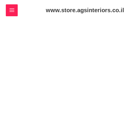
ילוג
www.store.agsinteriors.co.il
תוכן
כמות
של
Green
Printed
Tshirt