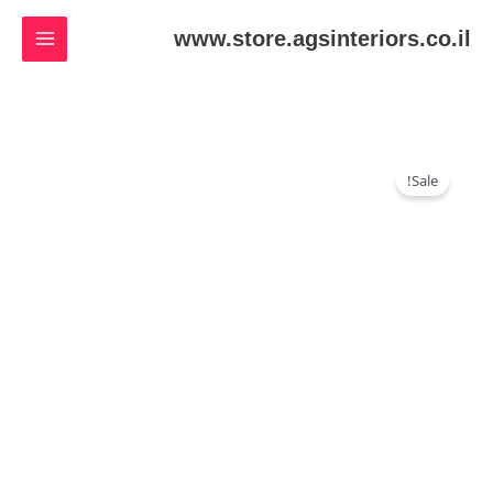
ילוג
www.store.agsinteriors.co.il
תוכן
כמות
המחיר
המחיר
Sale!
של
המקורי
הנוכחי
Printed
היה:
הוא:
₪25.00.
₪35.00.
Tshirt
Coffee
Black
Color