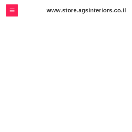
ילוג
www.store.agsinteriors.co.il
תוכן
כמות
של
Printed
Tshirt
White
Color