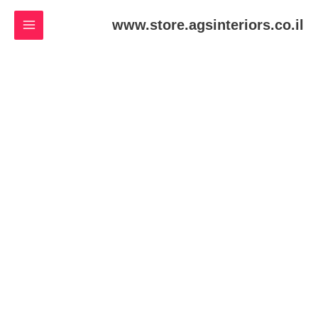
ילוג
www.store.agsinteriors.co.il
תוכן
כמות
של
Motorcycle
Repair
Shop
Blue
Printed
Tshirt