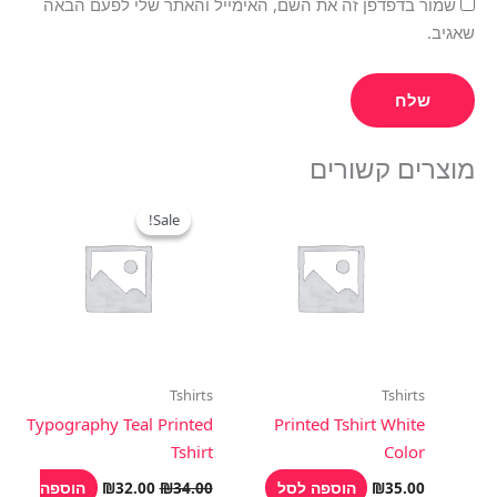
שמור בדפדפן זה את השם, האימייל והאתר שלי לפעם הבאה
שאגיב.
מוצרים קשורים
המחיר
המחיר
המקורי
הנוכחי
Sale!
Sale!
היה:
הוא:
₪32.00.
₪34.00.
Tshirts
Tshirts
Typography Teal Printed
Printed Tshirt White
Tshirt
Color
הוספה לסל
הוספה
₪
32.00
₪
34.00
₪
35.00