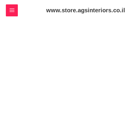
ילוג
www.store.agsinteriors.co.il
תוכן
כמות
של
Coffee
Printed
Black
Tshirt