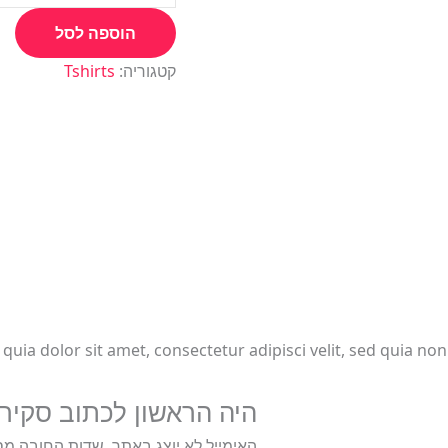
הוספה לסל
קטגוריה:
Tshirts
uia dolor sit amet, consectetur adipisci velit, sed quia n
היה הראשון לכתוב סקירה “n Tshirt Color with Cap
האימייל לא יוצג באתר.
שדות החובה מס