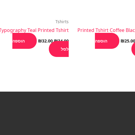
Tshirts
Typography Teal Printed Tshirt
Printed Tshirt Coffee Bla
25.0
₪
הוספה
34.00
₪
32.00
₪
הוספה
לסל