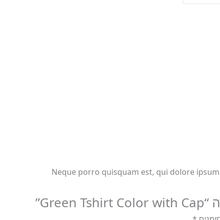
Neque porro quisquam est, qui dolore ipsum q
Gree”
ומנים
*