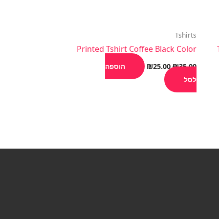
Tshirts
Printed Tshirt Coffee Black Color
35.00
₪
25.00
₪
הוספה
לסל