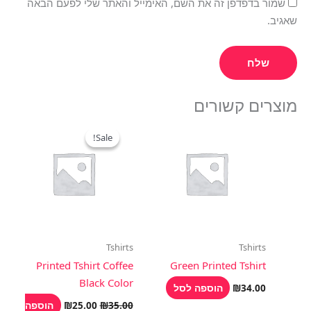
שמור בדפדפן זה את השם, האימייל והאתר שלי לפעם הבאה
שאגיב.
מוצרים קשורים
המחיר
המחיר
המקורי
הנוכחי
Sale!
Sale!
היה:
הוא:
₪25.00.
₪35.00.
Tshirts
Tshirts
Printed Tshirt Coffee
Green Printed Tshirt
Black Color
הוספה לסל
₪
34.00
הוספה
₪
25.00
₪
35.00