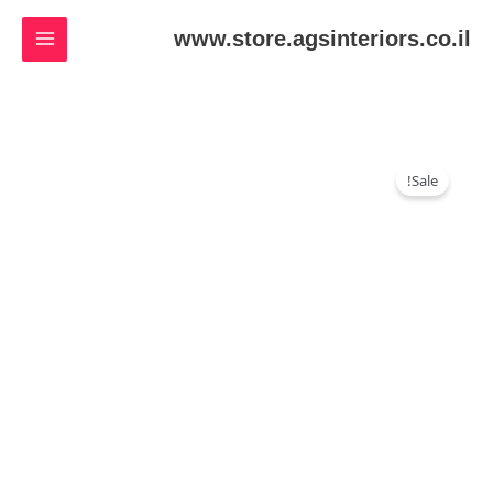
ילוג
www.store.agsinteriors.co.il
תוכן
כמות
המחיר
המחיר
Sale!
של
המקורי
הנוכחי
Printed
היה:
הוא:
₪25.00.
₪35.00.
Tshirt
Grey
Color