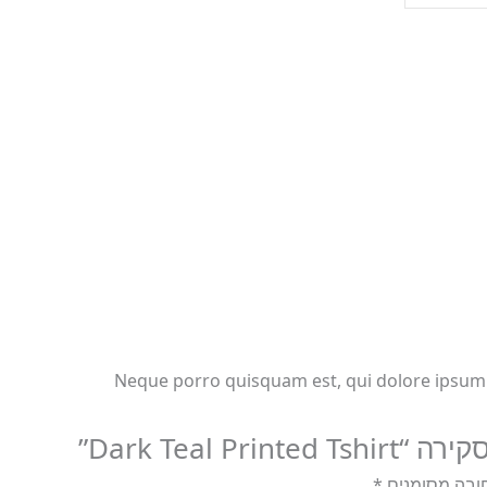
Neque porro quisquam est, qui dolore ipsum q
Dark Teal Pr”
ובה מסומנים
*