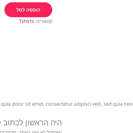
הוספה לסל
קטגוריה:
Tshirts
uia dolor sit amet, consectetur adipisci velit, sed quia n
היה הראשון לכתוב סקירה “inted Tshirt
האימייל לא יוצג באתר.
שדות הח