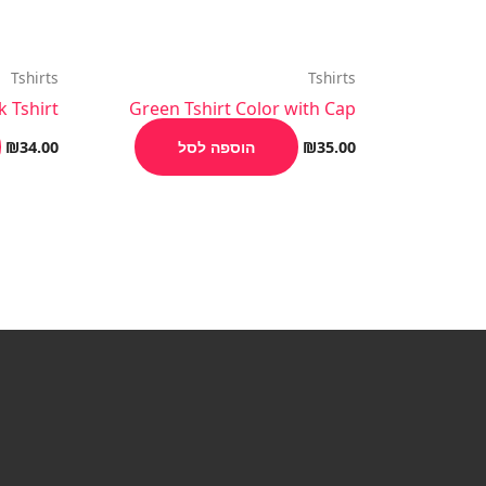
Tshirts
Tshirts
k Tshirt
Green Tshirt Color with Cap
35.00
₪
הוספה לסל
34.00
₪