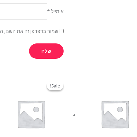
אימייל
*
שמור בדפדפן זה את השם, הא
המחיר
המחיר
המקורי
הנוכחי
Sale!
Sale!
היה:
הוא:
₪25.00.
₪35.00.