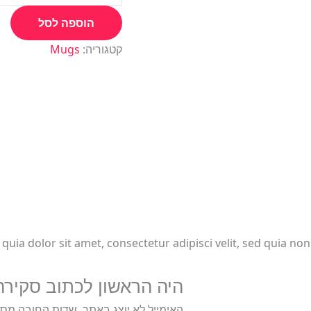
הוספה לסל
קטגוריה:
Mugs
uia dolor sit amet, consectetur adipisci velit, sed quia n
היה הראשון לכתוב סקירה “entine's Day Special Mug
האימייל לא יוצג באתר.
שדות החובה מסו