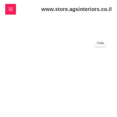
ילוג
www.store.agsinteriors.co.il
תוכן
כמות
המחיר
המחיר
Sale!
של
המקורי
הנוכחי
Printed
היה:
הוא:
₪25.00.
₪35.00.
Tshirt
Coffee
Black
Color