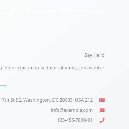
ילוג
עמוד הב
www.store.agsinteriors.co.il
תוכן
קצת עלי
Say Hello.
i dolore ipsum quia dolor sit amet, consectetur.
212 7th St SE, Washington, DC 20003, USA
info@example.com
123-456-7890/91